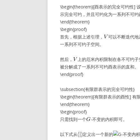
\begin{theorem}[酉表示的完全可约性] 
示完全可约，并且可约化为一系列不可约
\end{theorem}
\begin{proof}
首先，根据上述引理，
可以不断迭代地
一系列不可约子空间。
然后，
上的厄米内积限制在各不可约子
被分解成了一系列不可约酉表示的直和。
\end{proof}
\subsection{有限群表示的完全可约性}
\begin{theorem}[有限群表示的酉
\end{theorem}
\begin{proof}
只需找到一个
-不变的内积即可。
以下式从
定义出一个新的
不变内