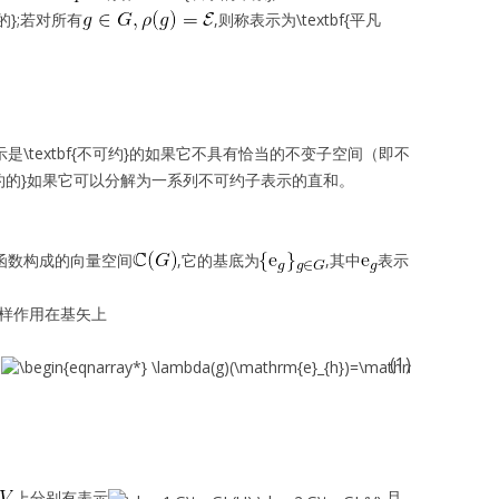
的};若对所有
,则称表示为\textbf{平凡
] 一个表示是\textbf{不可约}的如果它不具有恰当的不变子空间（即不
完全可约的}如果它可以分解为一系列不可约子表示的直和。
函数构成的向量空间
,它的基底为
,其中
表示
样作用在基矢上
(1)
上分别有表示
,且