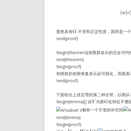
显然具有
-不变和正定性质，因而是一
\end{proof}
\begin{theorem}[有限群表示的完
\end{theorem}
\begin{proof}
有限群的有限维复表示必可酉化，而酉表
\end{proof}
下面给出上述定理的第二种证明，以期从
\begin{lemma}[] 设
为群
在特征不整
都有一个不变的补空间
\end{lemma}
\begin{proof}