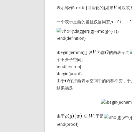
表示称作\textbf{可酉化的}如果
可以装
一个表示是酉的当且仅当同态
.
\end{definition}
\begin{lemma}[] 设
为群
的酉表示而
个不变子空间。
\end{lemma}
\begin{proof}
由于
保持酉表示空间中的内积不变，于
结果满足
由于
,于是
\end{proof}