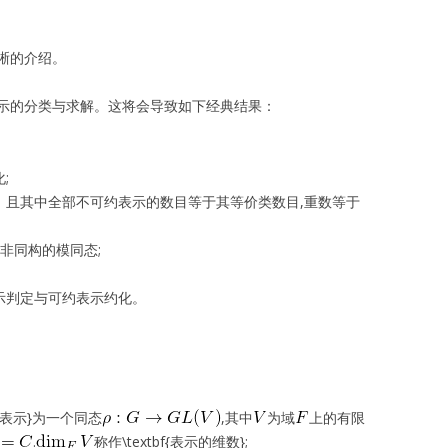
晰的介绍。
示的分类与求解。这将会导致如下经典结果：
;
表示，且其中全部不可约表示的数目等于其等价类数目,重数等于
平凡非同构的模同态;
表示判定与可约表示约化。
bf{表示}为一个同态
,其中
为域
上的有限
.
称作\textbf{表示的维数};