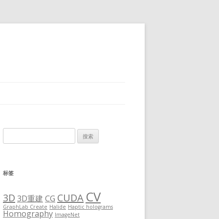
搜
索：
标签
CV
3D
CUDA
3D重建
CG
GraphLab Create
Halide
Haptic holograms
Homography
ImageNet