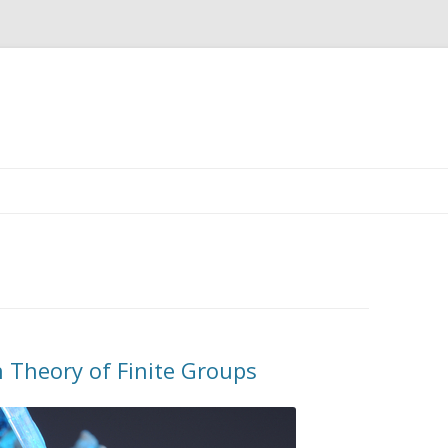
跳
至
正
文
 Theory of Finite Groups