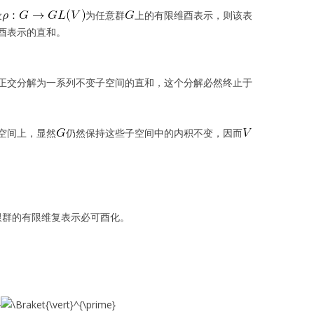
设
为任意群
上的有限维酉表示，则该表
酉表示的直和。
正交分解为一系列不变子空间的直和，这个分解必然终止于
空间上，显然
仍然保持这些子空间中的内积不变，因而
性] 有限群的有限维复表示必可酉化。
积