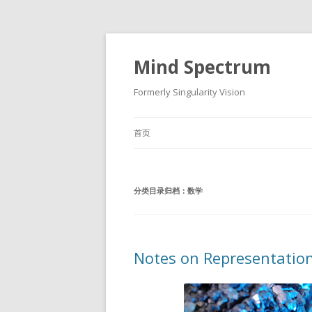
Mind Spectrum
Formerly Singularity Vision
首页
分类目录归档：
数学
Notes on Representation