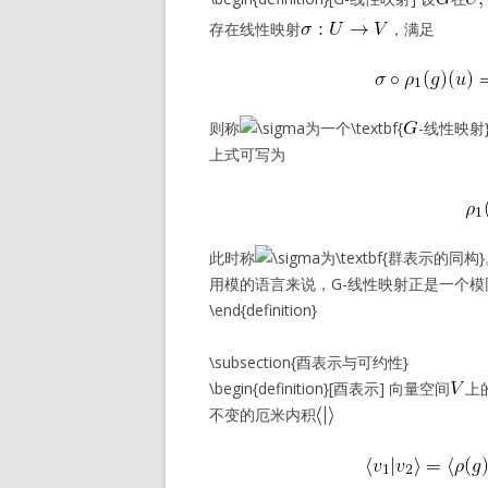
存在线性映射
，满足
则称
为一个\textbf{
-线性映射}
上式可写为
此时称
为\textbf{群表示的同构
用模的语言来说，G-线性映射正是一个模
\end{definition}
\subsection{酉表示与可约性}
\begin{definition}[酉表示] 向量空间
上
不变的厄米内积