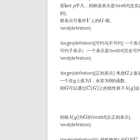
若
平凡，则称该表示是\textbf{忠实
的}。
群表示可看作
上的
-模。
\end{definition}
\begin{definition}[可约与不可约
可约子表示）;一个表示是\textbf{
\end{definition}
\begin{definition}[正则表示] 考虑
上复
一个在
上值为
，余皆为
的函数。
则
可以通过
上的线性算子
这
则称
为
的\textbf{左正则表示}。
\end{definition}
\begin{definition}[G-线性映射] 设
在