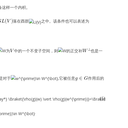
备这样一个内积。
落在酉群
之中。该条件也可以表述为
为
中的一个不变子空间，则
的正交补
也是一
是对于
,它被任意
作用后的
(5)
.