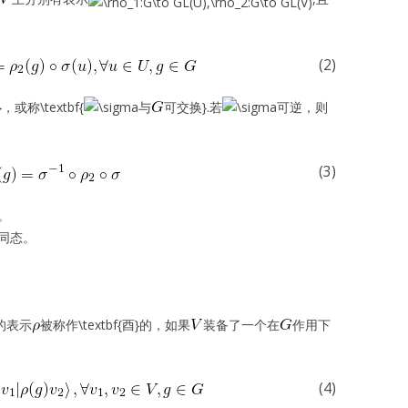
(2)
，或称\textbf{
与
可交换}.若
可逆，则
(3)
}。
同态。
的表示
被称作\textbf{酉}的，如果
装备了一个在
作用下
(4)