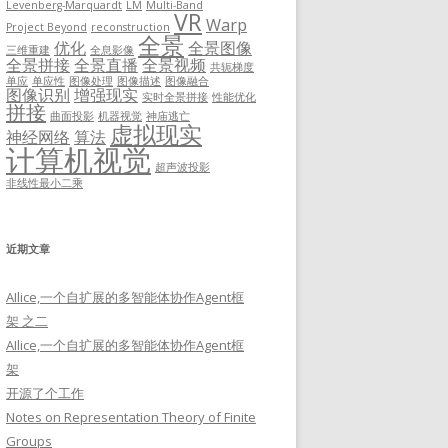
Levenberg-Marquardt
LM
Multi-Band
VR
Warp
Project Beyond
reconstruction
全景
优化
全景图像
三维重建
全息影像
全景拼接
全景直播
全景视频
共轭梯度
单应
单应性
图像处理
图像描述
图像融合
图像识别
增强现实
实时全景拼接
性能优化
拼接
曲面投影
机器视觉
神庙逃亡
虚拟现实
神经网络
算法
计算机视觉
超声波投影
非线性最小二乘
近期文章
AIlice,一个自扩展的多智能体协作Agent框
架 之二
AIlice,一个自扩展的多智能体协作Agent框
架
开源了个工作
Notes on Representation Theory of Finite
Groups