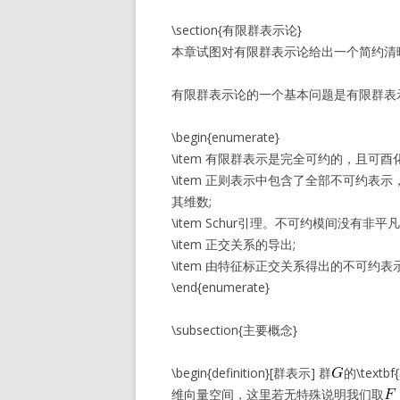
\section{有限群表示论}
本章试图对有限群表示论给出一个简约清
有限群表示论的一个基本问题是有限群表
\begin{enumerate}
\item 有限群表示是完全可约的，且可酉化
\item 正则表示中包含了全部不可约
其维数;
\item Schur引理。不可约模间没有非
\item 正交关系的导出;
\item 由特征标正交关系得出的不可约
\end{enumerate}
\subsection{主要概念}
\begin{definition}[群表示] 群
的\text
维向量空间，这里若无特殊说明我们取