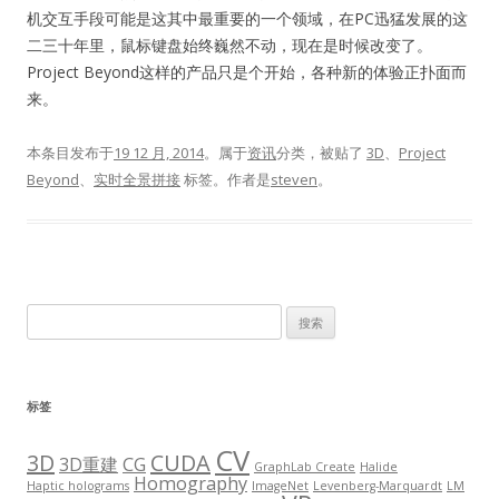
机交互手段可能是这其中最重要的一个领域，在PC迅猛发展的这
二三十年里，鼠标键盘始终巍然不动，现在是时候改变了。
Project Beyond这样的产品只是个开始，各种新的体验正扑面而
来。
本条目发布于
19 12 月, 2014
。属于
资讯
分类，被贴了
3D
、
Project
Beyond
、
实时全景拼接
标签。
作者是
steven
。
搜
索：
标签
CV
3D
CUDA
3D重建
CG
GraphLab Create
Halide
Homography
Haptic holograms
ImageNet
Levenberg-Marquardt
LM