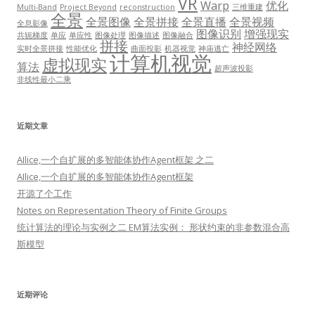
VR
Warp
优化
Multi-Band
Project Beyond
reconstruction
三维重建
全景
全景图像
全景拼接
全景直播
全景视频
全息影像
图像识别
增强现实
共轭梯度
单应
单应性
图像处理
图像描述
图像融合
拼接
神经网络
实时全景拼接
性能优化
曲面投影
机器视觉
神庙逃亡
计算机视觉
虚拟现实
算法
超声波投影
非线性最小二乘
近期文章
AIlice,一个自扩展的多智能体协作Agent框架 之二
AIlice,一个自扩展的多智能体协作Agent框架
开源了个工作
Notes on Representation Theory of Finite Groups
统计算法的理论与实例之二 EM算法实例： 形状约束的非参数混合高
斯模型
近期评论