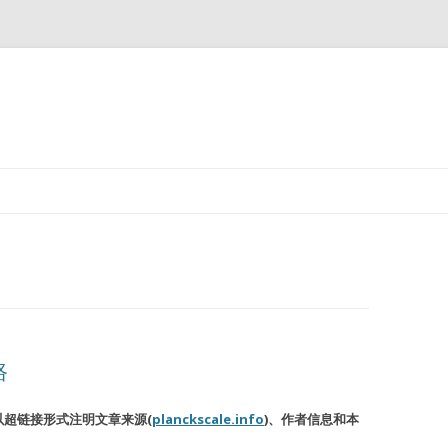
跳
至
正
文
路
超链接形式注明文章来源(
planckscale.info
)、作者信息和本