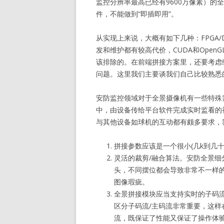
监控分辨率最高已经有9600万像素）的
件，不能做到“即插即用”。
从实现上来说，大概有如下几种：FPGA/DSP
发和维护都有较高代价，CUDA和Open
该排除的。在前端拼接方案里，还要考虑
问题。这里我们主要谈我们自己比较熟悉的C
安防监控领域对于全景摄像机有一些特殊
中，由设备传给平台软件完成实时监看的
与其他设备如球机的互动都有颇多要求，
拼接参数应该是一个很小(几k到几
灵活的裁剪/融合算法。安防全景
头，不同摆位都会导致非常不一样
图像瑕疵。
全景拼接模块应当支持实时的子码
区分子码流/主码流非常重要，这
流，既保证了性能又保证了操作体