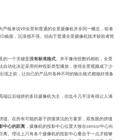
因为严格来说VR全景和普通的全景摄像机并非同一概念，前者
2D曲面，沉浸感不强。但由于普通全景摄像机技术较前者简
及的一个关键是
没有标准格式
。并不像传统数码相机，全景
法自动化决定采用何种投影类型播放，使得全景视频成了少
准出现之前，让自己的产品对各种不同的输出格式都做好准备
高端以后端拼的多目摄像机为主，但迄今几乎没有很让人满
拼缝。在所有可能的基于拼接算法的方案里，双鱼眼的拼缝
影中心的距离
，摄像机的投影中心位置大致在sensor中心向
距离。理论上只有各个摄像机的投影中心重合于一点才能够