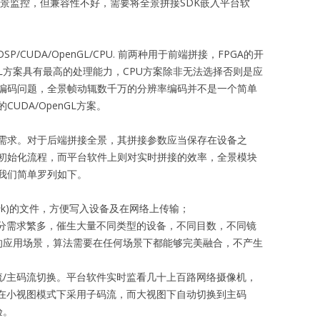
全景监控，但兼容性不好，需要将全景拼接SDK嵌入平台软
/CUDA/OpenGL/CPU. 前两种用于前端拼接，FPGA的开
GL方案具有最高的处理能力，CPU方案除非无法选择否则是应
编码问题，全景帧动辄数千万的分辨率编码并不是一个简单
UDA/OpenGL方案。
需求。对于后端拼接全景，其拼接参数应当保存在设备之
初始化流程，而平台软件上则对实时拼接的效率，全景模块
我们简单罗列如下。
十k)的文件，方便写入设备及在网络上传输；
细分需求繁多，催生大量不同类型的设备，不同目数，不同镜
的应用场景，算法需要在任何场景下都能够完美融合，不产生
流/主码流切换。平台软件实时监看几十上百路网络摄像机，
样在小视图模式下采用子码流，而大视图下自动切换到主码
验。