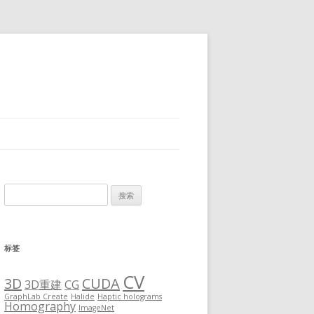
搜
索：
标签
CV
3D
CUDA
3D重建
CG
GraphLab Create
Halide
Haptic holograms
Homography
ImageNet