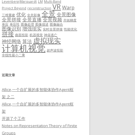
Levenberg-Marquardt
LM
Multi-Band
VR
Warp
Project Beyond
reconstruction
全景
优化
全景图像
三维重建
全息影像
全景拼接
全景直播
全景视频
共轭梯度
单应
单应性
图像处理
图像描述
图像融合
图像识别
增强现实
实时全景拼接
性能优化
拼接
曲面投影
机器视觉
神庙逃亡
虚拟现实
神经网络
算法
计算机视觉
超声波投影
非线性最小二乘
近期文章
AIlice,一个自扩展的多智能体协作Agent框
架 之二
AIlice,一个自扩展的多智能体协作Agent框
架
开源了个工作
Notes on Representation Theory of Finite
Groups