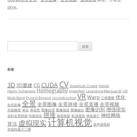
skye
。
搜
索：
标签
CV
3D
CUDA
3D重建
CG
GraphLab Create
Halide
Homography
Haptic holograms
ImageNet
Levenberg-Marquardt
LM
VR
Warp
优化
Multi-Band
Project Beyond
reconstruction
三维重建
全景
全景图像
全景拼接
全景直播
全景视频
全息影像
图像识别
增强现实
共轭梯度
单应
单应性
图像处理
图像描述
图像融合
拼接
神经网络
实时全景拼接
性能优化
曲面投影
机器视觉
神庙逃亡
计算机视觉
虚拟现实
算法
超声波投影
非线性最小二乘