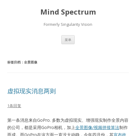
Mind Spectrum
Formerly Singularity Vision
跳
菜单
至
正
文
标签归档：
全景图像
虚拟现实消息两则
1条回复
第一条消息来自GoPro. 多数为虚拟现实、增强现实制作全景内容
的公司，都是采用GoPro相机，加上
全景图像/视频拼接算法
制作
而成。而GoPro在这方面一直没大动静，今年四月份，其
宣布收