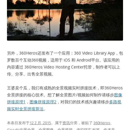
另外，360Heros还发布了一个应用：360 Video Library App，包
罗数百个互动360视频，适用于 iOS 和 Android平台。该应用的
内容通过 360Heros Video Hosting Center托管，制作者可以上
传、分享、出售全景视频。
王婆卖个瓜，我们有成熟的全景视频实时拼接技术，即360Heros
全景拼接的核心技术。想了解全景图片/视频如何制作请移步
图像
拼接原理1
，
图像拼接原理2
，对我们的技术感兴趣请移步
多路视
频实时全景拼接算法
。
本条目发布于
12 2 月, 2015
。属于
资讯
分类，被贴了
360Heros
、
Google街景全景
、
全景图像
、
全景视频
、
虚拟现实
标签。
作者是