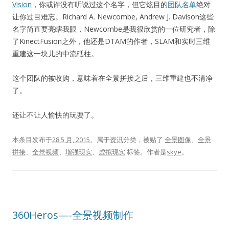
Vision
，你或许没有听说过这个名字，但它炫目的
团队名单
绝对
让你过目难忘。Richard A. Newcombe, Andrew J. Davison这些
名字简直要亮瞎我眼，Newcombe是我很欣赏的一位研究者，除
了KinectFusion之外，他还是DTAM的作者，SLAM和实时三维
重建这一块儿的中流砥柱。
这个团队的被收购，意味着在全景拼接之后，三维重建也不清净
了。
还让不让人愉快的玩耍了。
本条目发布于
28 5 月, 2015
。属于
资讯
分类，被贴了
全景图像
、
全景
拼接
、
全景视频
、
增强现实
、
虚拟现实
标签。
作者是
skye
。
360Heros—-全景视频制作