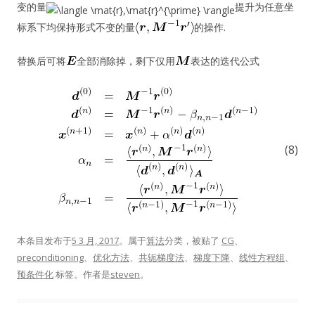
变的量
提升为任意坐
标系下均保持形式不变的量
的操作.
替换后可将
全部消除掉，剩下仅用
表达的迭代公式
(8)
本条目发布于
5 3 月, 2017
。属于
算法
分类，被贴了
CG
、
preconditioning
、
优化方法
、
共轭梯度法
、
梯度下降
、
线性方程组
、
预条件化
标签。
作者是
steven
。