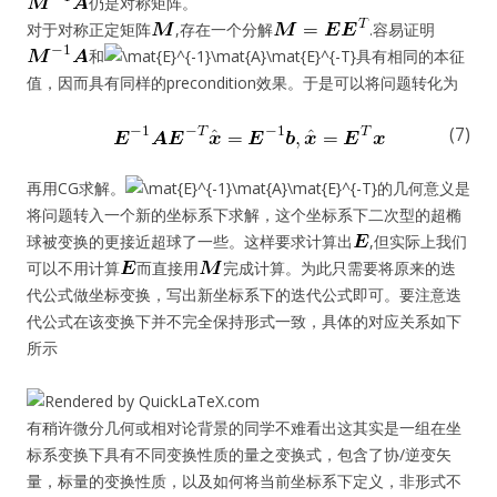
仍是对称矩阵。
对于对称正定矩阵
,存在一个分解
.容易证明
和
具有相同的本征
值，因而具有同样的precondition效果。于是可以将问题转化为
(7)
再用CG求解。
的几何意义是
将问题转入一个新的坐标系下求解，这个坐标系下二次型的超椭
球被变换的更接近超球了一些。这样要求计算出
,但实际上我们
可以不用计算
而直接用
完成计算。为此只需要将原来的迭
代公式做坐标变换，写出新坐标系下的迭代公式即可。要注意迭
代公式在该变换下并不完全保持形式一致，具体的对应关系如下
所示
有稍许微分几何或相对论背景的同学不难看出这其实是一组在坐
标系变换下具有不同变换性质的量之变换式，包含了协/逆变矢
量，标量的变换性质，以及如何将当前坐标系下定义，非形式不