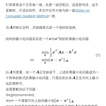
打算再将这个主页做一做，先更一波旧笔记。还是那句话，这不
是教程，不适合初学。本文中记号大致与前一篇
Notes on
Conjugate Gradient Method
一致。
当
对称正定时，共轭梯度法是一个很好的选择。
此时的极小化问题其实是一个
与
间的距离极小化问题
(1)
以
为度量，在一个
正交标架下，上述距离极小化问题成为一
个简单的欧式距离极小化问题，只需在依次各
正交方向上极小
化距离即可。
这需要解决以下问题：
\begin{enumerate}
\item 一个搜索方向上如何极小化
。