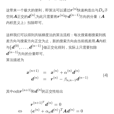
这带来一个极大的便利，即算法可以通过
快速构造出与
子
空间
正交的
,为此只需要将
中
方向的分量（
内积意义上）扣除即可。
这样我们可以得到共轭梯度法的算法流程：每次搜索都搜索到残
差方向与搜索方向正交为止，新的搜索方向由当前残差用
内积
与
做正交化得到，实际上只需要扣除
方向的分量即可。
算法描述为
(4)
其中
由
和
的正交性给出