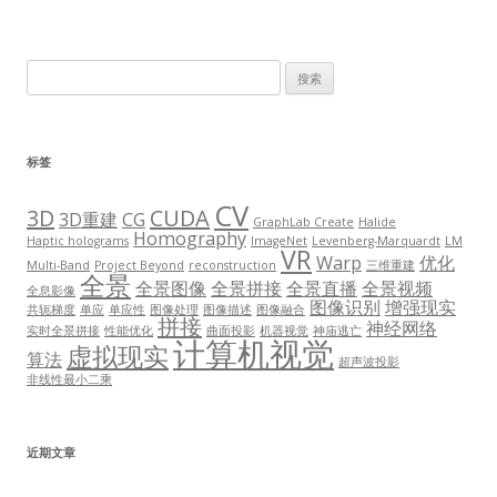
搜
索：
标签
CV
3D
CUDA
3D重建
CG
GraphLab Create
Halide
Homography
Haptic holograms
ImageNet
Levenberg-Marquardt
LM
VR
Warp
优化
Multi-Band
Project Beyond
reconstruction
三维重建
全景
全景图像
全景拼接
全景直播
全景视频
全息影像
图像识别
增强现实
共轭梯度
单应
单应性
图像处理
图像描述
图像融合
拼接
神经网络
实时全景拼接
性能优化
曲面投影
机器视觉
神庙逃亡
计算机视觉
虚拟现实
算法
超声波投影
非线性最小二乘
近期文章