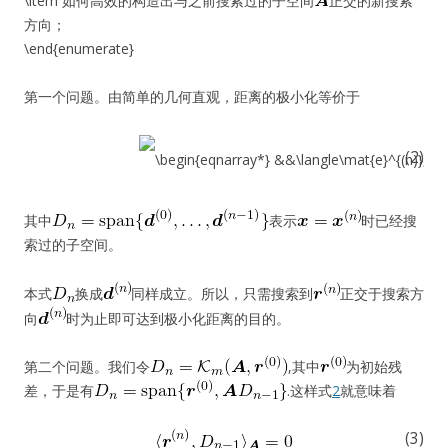
\item 如何高效的构造出与之前搜索过的子空间
正交的新搜索
方向；
\end{enumerate}
第一个问题。由简单的几何直观，距离的极小化等价于
(2)
其中
表示
时已经搜
索过的子空间。
本式
换成
同样成立。所以，只需搜索到
正交于搜索方
向
时为止即可达到极小化距离的目的。
第二个问题。我们令
,其中
为初始残
差，于是有
.这样式
2
就意味着
(3)