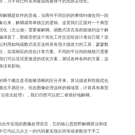
步，万不得已时采用最成熟最保守的思路去优化。
和解耦是软件的灵魂，当两件不同目的的事情纠缠在同一段
象出来，解耦成简单独立的逻辑。这里我们正面对一个典型
优化（怎么做）需要被解耦。函数式语言虽然能做到这个解
编译器了，那能否把这个优化工作交还给设计者自己呢？设
以利用如纯函数式语言这样具有强大描述力的工具，寥寥数
台，实现相应的优化计算方案。不同的平台间的移植只需要
我们可以尝试更激进的优化方案，测试各种各样的方案，这
身没有影响。
的两个概念是否能够清晰的区分开来。算法描述和性能优化
概念不易区分。但在图像处理这样的领域里，计算具有典型
各个节点依次处理），我们仍然可以把二者很好地解耦。
ford等机构合作实现的图像处理语言，它的核心思想即解耦算法和优
中它均以几分之一的代码量实现出同等或者数倍于手工