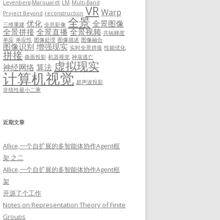
Levenberg-Marquardt
LM
Multi-Band
VR
Warp
Project Beyond
reconstruction
全景
优化
全景图像
三维重建
全息影像
全景拼接
全景直播
全景视频
共轭梯度
单应
单应性
图像处理
图像描述
图像融合
图像识别
增强现实
实时全景拼接
性能优化
拼接
曲面投影
机器视觉
神庙逃亡
虚拟现实
神经网络
算法
计算机视觉
超声波投影
非线性最小二乘
近期文章
AIlice,一个自扩展的多智能体协作Agent框
架 之二
AIlice,一个自扩展的多智能体协作Agent框
架
开源了个工作
Notes on Representation Theory of Finite
Groups