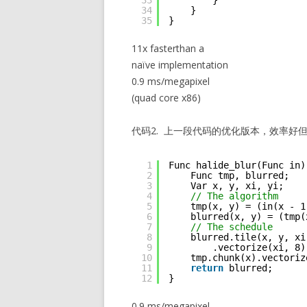
33
}
34
}
35
}
11x fasterthan a
naïve implementation
0.9 ms/megapixel
(quad core x86)
代码2. 上一段代码的优化版本，效率好
1
Func halide_blur(Func in)
2
Func tmp, blurred;
3
Var x, y, xi, yi;
4
// The algorithm
5
tmp(x, y) = (in(x - 1
6
blurred(x, y) = (tmp(
7
// The schedule
8
blurred.tile(x, y, xi
9
.vectorize(xi, 8)
10
tmp.chunk(x).vectoriz
11
return
blurred;
12
}
0.9 ms/megapixel