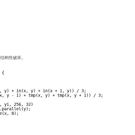
但结构性破坏。
 {
, y) + in(x, y) + in(x + 1, y)) / 3;
x, y - 1) + tmp(x, y) + tmp(x, y + 1)) / 3;
, yi, 256, 32)
.parallel(y);
e(x, 8);