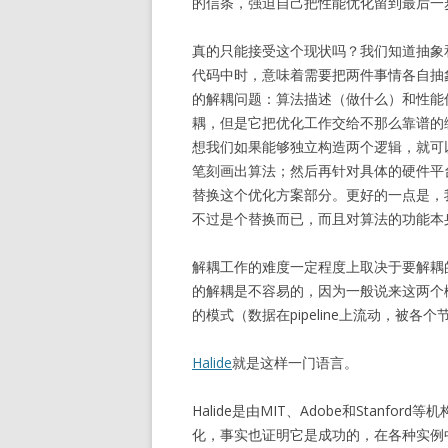
的信条，强迫自己把性能优化留到最后一
真的只能接受这个现状吗？我们知道抽象
代码中时，意味着需要把两件事情各自抽
的解耦问题：算法描述（做什么）和性能
耦，但是它把优化工作交给不那么靠谱的
想我们如果能够独立构造两个逻辑，就可
笔刻画出算法；然后再针对具体的硬件平
替换这个优化方案部分。更好的一点是，
不过是个替换而已，而且对算法的功能本
解耦工作的难度一定程度上取决于要解耦
的解耦是不容易的，因为一般说来这两个
的模式（数据在pipeline上流动，被
Halide
就是这样一门语言。
Halide是由MIT、Adobe和Stan
化，事实也证明它是成功的，在各种实例