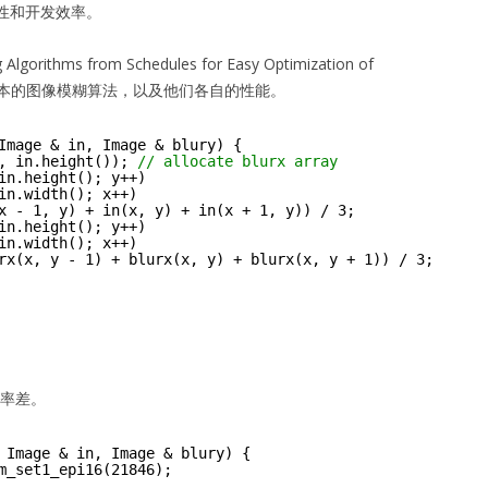
性和开发效率。
ithms from Schedules for Easy Optimization of
s”），三个版本的图像模糊算法，以及他们各自的性能。
Image & in, Image & blury) {
, in.height()); 
// allocate blurx array
in.height(); y++)
in.width(); x++)
x - 1, y) + in(x, y) + in(x + 1, y)) / 3;
in.height(); y++)
in.width(); x++)
rx(x, y - 1) + blurx(x, y) + blurx(x, y + 1)) / 3;
效率差。
Image & in, Image & blury) {
m_set1_epi16(21846);