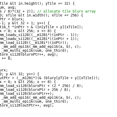
Tile &lt in.height(); yTile += 32) {
um, avg;
6 / 8)*(32 + 2)]; 
// allocate tile blurx array
0; xTile &lt in.width(); xTile += 256) {
Ptr = blurx;
-1; y &lt 32 + 1; y++) {
t16_t *inPtr = & (in[yTile + y][xTile]);
x = 0; x &lt 256; x += 8) {
mm_loadu_si128((__m128i*)(inPtr - 1));
mm_loadu_si128((__m128i*)(inPtr + 1));
mm_load_si128((__m128i*)(inPtr));
 _mm_add_epi16(_mm_add_epi16(a, b), c);
 _mm_mulhi_epi16(sum, one_third);
tore_si128(blurxPtr++, avg);
 += 8;
urx;
0; y &lt 32; y++) {
utPtr = (__m128i*)(& (blury[yTile + y][xTile]));
x = 0; x &lt 256; x += 8) {
mm_load_si128(blurxPtr + (2 * 256) / 8);
mm_load_si128(blurxPtr + 256 / 8);
mm_load_si128(blurxPtr++);
 _mm_add_epi16(_mm_add_epi16(a, b), c);
 _mm_mulhi_epi16(sum, one_third);
tore_si128(outPtr++, avg);