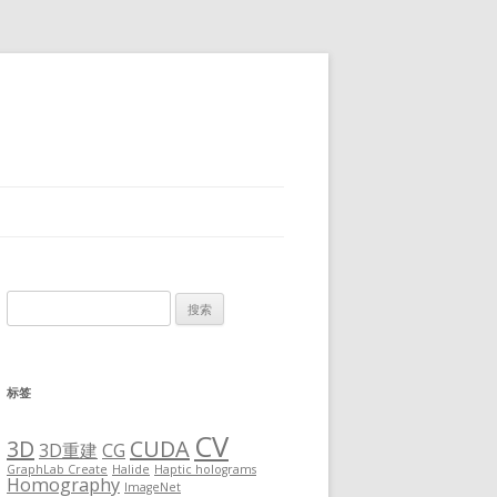
搜
索：
标签
CV
3D
CUDA
3D重建
CG
GraphLab Create
Halide
Haptic holograms
Homography
ImageNet