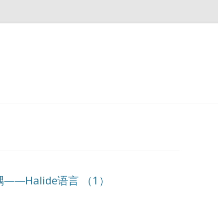
跳
至
正
文
—Halide语言 （1）