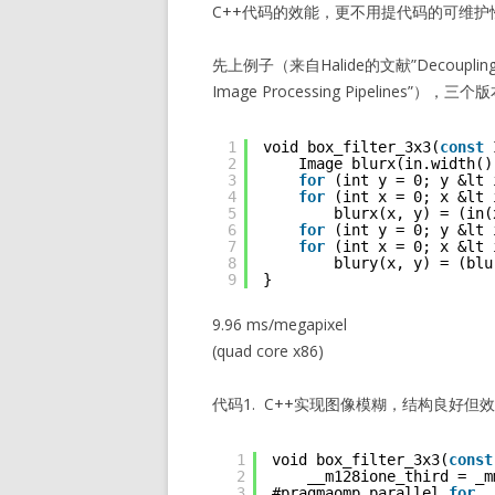
C++代码的效能，更不用提代码的可维护
先上例子（来自Halide的文献”Decoupling Algor
Image Processing Pipeline
1
void box_filter_3x3(
const
2
Image blurx(in.width()
3
for
(int y = 0; y &lt 
4
for
(int x = 0; x &lt 
5
blurx(x, y) = (in(
6
for
(int y = 0; y &lt 
7
for
(int x = 0; x &lt 
8
blury(x, y) = (blu
9
}
9.96 ms/megapixel
(quad core x86)
代码1. C++实现图像模糊，结构良好但
1
void box_filter_3x3(
const
2
__m128ione_third = _m
3
#pragmaomp parallel 
for