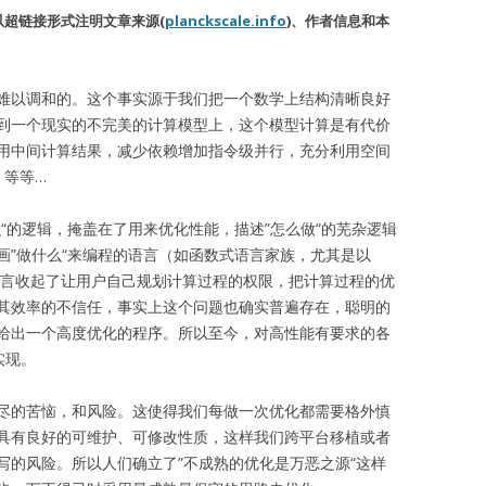
超链接形式注明文章来源(
planckscale.info
)、作者信息和本
难以调和的。这个事实源于我们把一个数学上结构清晰良好
到一个现实的不完美的计算模型上，这个模型计算是有代价
用中间计算结果，减少依赖增加指令级并行，充分利用空间
，等等…
“的逻辑，掩盖在了用来优化性能，描述”怎么做“的芜杂逻辑
画”做什么“来编程的语言（如函数式语言家族，尤其是以
这些语言收起了让用户自己规划计算过程的权限，把计算过程的优
其效率的不信任，事实上这个问题也确实普遍存在，聪明的
给出一个高度优化的程序。所以至今，对高性能有要求的各
实现。
尽的苦恼，和风险。这使得我们每做一次优化都需要格外慎
具有良好的可维护、可修改性质，这样我们跨平台移植或者
写的风险。所以人们确立了”不成熟的优化是万恶之源“这样