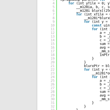
4
for
(int yTile = 0; y
5
__m128ia, b, c, s
6
__m128i blurx[(25
7
for
(int xTile = 
8
__m128i*blurx
9
for
(int y = 
10
const
uin
11
for
(int 
12
a = _
13
b = _
14
c = _
15
sum =
16
avg =
17
_mm_s
18
inPtr
19
}
20
}
21
blurxPtr = bl
22
for
(int y = 
23
__m128i*o
24
for
(int 
25
a = _
26
b = _
27
c = _
28
sum =
29
avg =
30
_mm_s
31
}
32
}