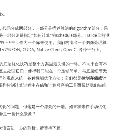
高效。
，代码分成两部分，一部分是描述算法的algorithm部分，采
分则是指定”如何计算“的schedule部分。Halide目前没
在C++里，作为一个库来使用。我们构造出一个图像处理算
NEON, CUDA, Native Client, OpenCL各种平台上。
种各样的底层优化技巧是整个方案里最关键的一环。不同平台有不
点去处理它们，使得我们能在一个足够简单、与底层细节无
用这样的观点来统一各种性能优化方法：它们都是
控制存储或计
供一系列控制计算过程中存储和计算顺序的工具而帮助我们描绘
自动优化的问题，但这是一个漂亮的开端。如果将来在手动优化
会是一番什么景象？
ide语言进一步的剖析，请等待下篇。