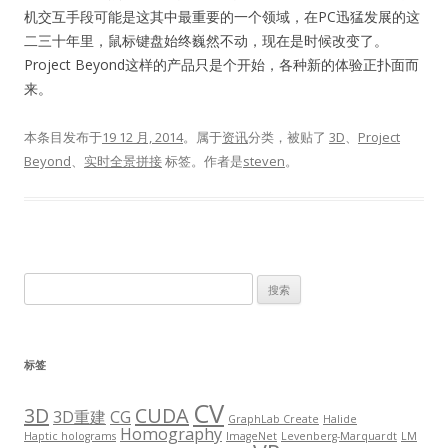
机交互手段可能是这其中最重要的一个领域，在PC迅猛发展的这
二三十年里，鼠标键盘始终巍然不动，现在是时候改变了。
Project Beyond这样的产品只是个开始，各种新的体验正扑面而
来。
本条目发布于
19 12 月, 2014
。属于
资讯
分类，被贴了
3D
、
Project
Beyond
、
实时全景拼接
标签。
作者是
steven
。
搜
索：
标签
CV
3D
CUDA
3D重建
CG
GraphLab Create
Halide
Homography
Haptic holograms
ImageNet
Levenberg-Marquardt
LM