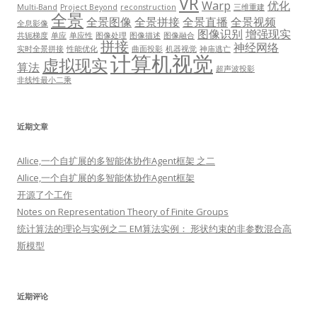
VR
Warp
优化
Multi-Band
Project Beyond
reconstruction
三维重建
全景
全景图像
全景拼接
全景直播
全景视频
全息影像
图像识别
增强现实
共轭梯度
单应
单应性
图像处理
图像描述
图像融合
拼接
神经网络
实时全景拼接
性能优化
曲面投影
机器视觉
神庙逃亡
计算机视觉
虚拟现实
算法
超声波投影
非线性最小二乘
近期文章
AIlice,一个自扩展的多智能体协作Agent框架 之二
AIlice,一个自扩展的多智能体协作Agent框架
开源了个工作
Notes on Representation Theory of Finite Groups
统计算法的理论与实例之二 EM算法实例： 形状约束的非参数混合高
斯模型
近期评论