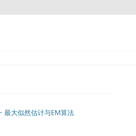
跳
至
正
文
 最大似然估计与EM算法