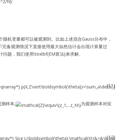
随机变量都可以被观测到。比如上述混合Gauss分布中，
不完备观测情况下直接使用最大似然估计会出现计算量过
，我们使用\textbf{EM算法}来求解。
(11)
观测样本,
为观测样本对应
(12)