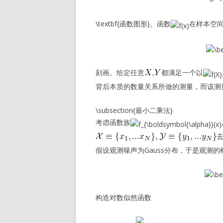
\textbf{函数图形}。函数
在样本空
刻画。给定任意
,
都满足一个以
背后本质的数量关系所做的测量，而该测量
\subsection{最小二乘法}
考虑函数族
假设观测噪声为Gauss分布，于是观测的
构造对数似然函数