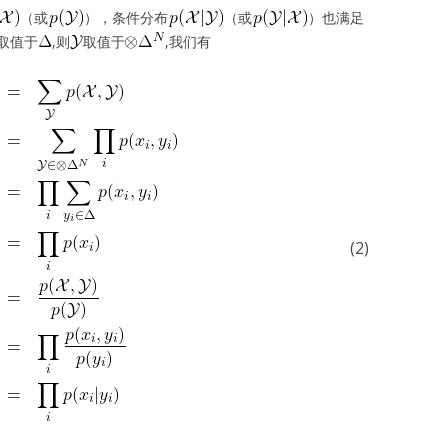
（或
），条件分布
（或
）也满足
取值于
,则
取值于
,我们有
(2)