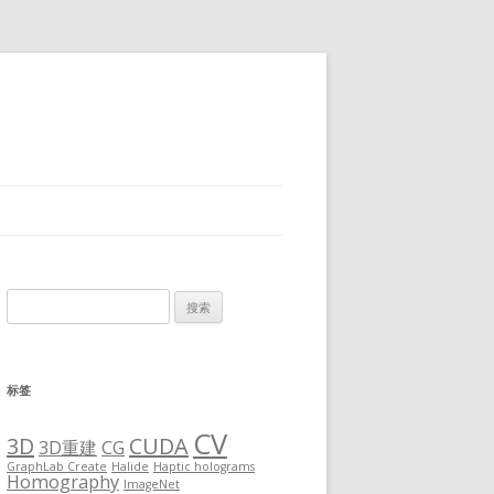
搜
索：
标签
CV
3D
CUDA
3D重建
CG
GraphLab Create
Halide
Haptic holograms
Homography
ImageNet