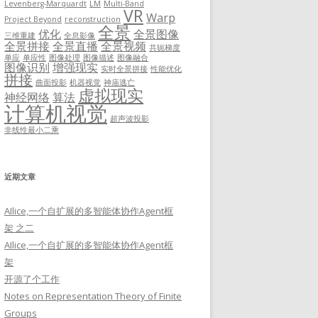
Levenberg-Marquardt
LM
Multi-Band
VR
Warp
Project Beyond
reconstruction
全景
优化
全景图像
三维重建
全息影像
全景拼接
全景直播
全景视频
共轭梯度
单应
单应性
图像处理
图像描述
图像融合
图像识别
增强现实
实时全景拼接
性能优化
拼接
曲面投影
机器视觉
神庙逃亡
虚拟现实
神经网络
算法
计算机视觉
超声波投影
非线性最小二乘
近期文章
AIlice,一个自扩展的多智能体协作Agent框
架 之二
AIlice,一个自扩展的多智能体协作Agent框
架
开源了个工作
Notes on Representation Theory of Finite
Groups