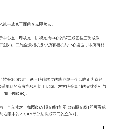
光线与成像平面的交点即像点。
于中心点，即视点，以视点为中心的球面或圆柱面为成像
图(a)。二维全景相机要求所有相机共中心摆位，即所有相
当转头360度时，两只眼睛转过的轨迹即一个以瞳距为直径
3D全景要求采集到的所有光线相切于此圆。左右眼采集到的光线分别与
下图(b)(c)。
个立体对，如图(b)左眼光线1和图(c)右眼光线1即可看成
等与右眼中的2,3,4,5等分别构成不同的立体对。