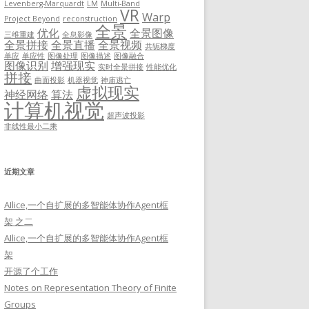
Levenberg-Marquardt
LM
Multi-Band
VR
Warp
Project Beyond
reconstruction
全景
优化
全景图像
三维重建
全息影像
全景拼接
全景直播
全景视频
共轭梯度
单应
单应性
图像处理
图像描述
图像融合
图像识别
增强现实
实时全景拼接
性能优化
拼接
曲面投影
机器视觉
神庙逃亡
虚拟现实
神经网络
算法
计算机视觉
超声波投影
非线性最小二乘
近期文章
AIlice,一个自扩展的多智能体协作Agent框
架 之二
AIlice,一个自扩展的多智能体协作Agent框
架
开源了个工作
Notes on Representation Theory of Finite
Groups