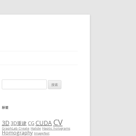
搜
索：
标签
CV
3D
CUDA
3D重建
CG
GraphLab Create
Halide
Haptic holograms
Homography
ImageNet