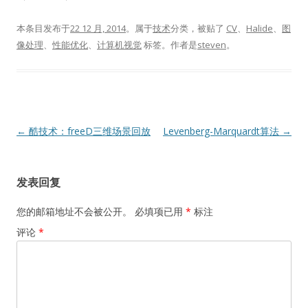
本条目发布于
22 12 月, 2014
。属于
技术
分类，被贴了
CV
、
Halide
、
图
像处理
、
性能优化
、
计算机视觉
标签。
作者是
steven
。
文
←
酷技术：freeD三维场景回放
Levenberg-Marquardt算法
→
章
导
发表回复
航
您的邮箱地址不会被公开。
必填项已用
*
标注
评论
*