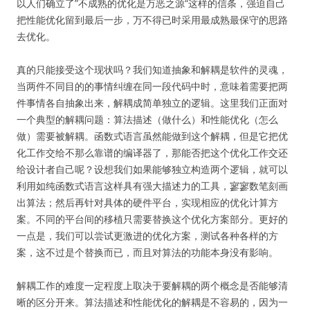
以人们确立了”不成熟的优化是万恶之源“这样的信条，强迫自己
把性能优化留到最后一步，万不得已时采用最成熟最保守的思路
去优化。
真的只能接受这个现状吗？我们知道抽象和解耦是软件的灵魂，
当两件不同目的的事情纠缠在同一段代码中时，意味着需要把两
件事情各自抽象出来，解耦成简单独立的逻辑。这里我们正面对
一个典型的解耦问题：算法描述（做什么）和性能优化（怎么
做）需要被解耦。函数式语言虽然能做到这个解耦，但是它把优
化工作交给不那么靠谱的编译器了，那能否把这个优化工作交还
给设计者自己呢？设想我们如果能够独立构造两个逻辑，就可以
利用如纯函数式语言这样具有强大描述力的工具，寥寥数笔刻画
出算法；然后再针对具体的硬件平台，实现相应的优化计算方
案。不同的平台间的移植只需要替换这个优化方案部分。更好的
一点是，我们可以尝试更激进的优化方案，测试各种各样的方
案，这不过是个替换而已，而且对算法的功能本身没有影响。
解耦工作的难度一定程度上取决于要解耦的两个概念是否能够清
晰的区分开来。算法描述和性能优化的解耦是不容易的，因为一