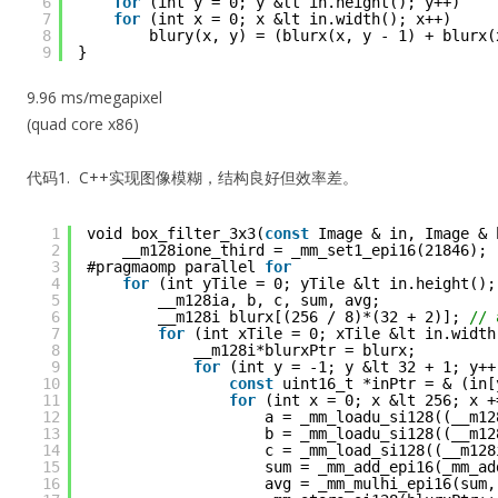
6
for
(int y = 0; y &lt in.height(); y++)
7
for
(int x = 0; x &lt in.width(); x++)
8
blury(x, y) = (blurx(x, y - 1) + blurx(
9
}
9.96 ms/megapixel
(quad core x86)
代码1. C++实现图像模糊，结构良好但效率差。
1
void box_filter_3x3(
const
Image & in, Image & 
2
__m128ione_third = _mm_set1_epi16(21846);
3
#pragmaomp parallel 
for
4
for
(int yTile = 0; yTile &lt in.height();
5
__m128ia, b, c, sum, avg;
6
__m128i blurx[(256 / 8)*(32 + 2)]; 
// 
7
for
(int xTile = 0; xTile &lt in.width
8
__m128i*blurxPtr = blurx;
9
for
(int y = -1; y &lt 32 + 1; y++
10
const
uint16_t *inPtr = & (in[
11
for
(int x = 0; x &lt 256; x +
12
a = _mm_loadu_si128((__m12
13
b = _mm_loadu_si128((__m12
14
c = _mm_load_si128((__m128
15
sum = _mm_add_epi16(_mm_ad
16
avg = _mm_mulhi_epi16(sum,