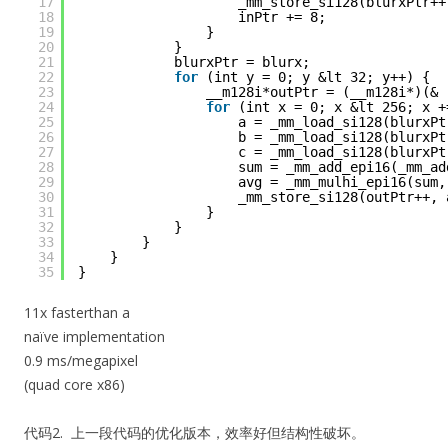
17
_mm_store_si128(blurxPtr++
18
inPtr += 8;
19
}
20
}
21
blurxPtr = blurx;
22
for
(int y = 0; y &lt 32; y++) {
23
__m128i*outPtr = (__m128i*)(& 
24
for
(int x = 0; x &lt 256; x +
25
a = _mm_load_si128(blurxPt
26
b = _mm_load_si128(blurxPt
27
c = _mm_load_si128(blurxPt
28
sum = _mm_add_epi16(_mm_ad
29
avg = _mm_mulhi_epi16(sum,
30
_mm_store_si128(outPtr++, 
31
}
32
}
33
}
34
}
35
}
11x fasterthan a
naïve implementation
0.9 ms/megapixel
(quad core x86)
代码2. 上一段代码的优化版本，效率好但结构性破坏。