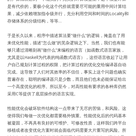
是有代价的，要极小化这个代价就需要尽可能的重用中间计算结
果，减少依赖增加指令级并行，充分利用空间和时间的Locality和
存储体系的分级结构，等等…
于是长久以来，程序中描述算法要”做什么“的逻辑，掩盖在了用
来优化性能，描述”怎么做“的芜杂逻辑之下。当然，我们也有能
够只通过清晰刻画”做什么“来编程的语言（如函数式语言家族，
尤其是以Haskell为代表的纯函数式语言），这些语言收起了让用
户自己规划计算过程的权限，把计算过程的优化交给编译器自动
完成。这导致了人们对其效率的不信任，事实上这个问题也确实
普遍存在，聪明的编译器只是少数，而且他们也未必能保证给出
一个高度优化的程序。所以至今，对高性能有要求的各种库仍然
采用C等提供了底层操作的语言实现。
性能优化会破坏软件结构这一点带来了无尽的苦恼，和风险。这
使得我们每做一次优化都需要格外慎重。性能优化后的代码基本
被凝固，不再具有良好的可维护、可修改性质，这样我们跨平台
移植或者改变优化方案时就会面临代码需要大片重写的风险。所