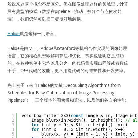
般说来这两个概念不易区分。但在图像处理这样的领域里，计算
具有典型的模式（数据在pipeline上流动，被各个节点依次处
理），我们仍然可以把二者很好地解耦。
Halide
就是这样一门语言。
Halide是由MIT、Adobe和Stanford等机构合作实现的图像处理
语言，它的核心思想即解耦算法和优化，事实也证明它是成功
的，在各种实例中它均以几分之一的代码量实现出同等或者数倍
于手工C++代码的效能，更不用提代码的可维护性和开发效率。
先上例子（来自Halide的文献”Decoupling Algorithms from
Schedules for Easy Optimization of Image Processing
Pipelines”），三个版本的图像模糊算法，以及他们各自的性能。
1
void box_filter_3x3(
const
Image & in, Image & b
2
Image blurx(in.width(), in.height()); 
// al
3
for
(int y = 0; y &lt in.height(); y++)
4
for
(int x = 0; x &lt in.width(); x++)
5
blurx(x, y) = (in(x - 1, y) + in(x, y) 