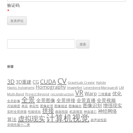
验证码
*
搜
索：
标签
CV
3D
CUDA
3D重建
CG
GraphLab Create
Halide
Homography
Haptic holograms
ImageNet
Levenberg-Marquardt
LM
VR
Warp
优化
Multi-Band
Project Beyond
reconstruction
三维重建
全景
全景图像
全景拼接
全景直播
全景视频
全息影像
图像识别
增强现实
共轭梯度
单应
单应性
图像处理
图像描述
图像融合
拼接
神经网络
实时全景拼接
性能优化
曲面投影
机器视觉
神庙逃亡
计算机视觉
虚拟现实
算法
超声波投影
非线性最小二乘