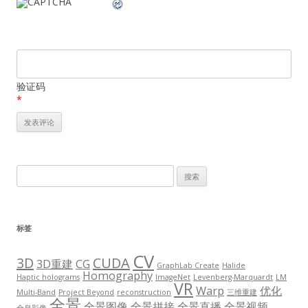
验证码
*
搜
索：
标签
CV
3D
CUDA
3D重建
CG
GraphLab Create
Halide
Homography
Haptic holograms
ImageNet
Levenberg-Marquardt
LM
VR
Warp
优化
Multi-Band
Project Beyond
reconstruction
三维重建
全景
全景图像
全景拼接
全景直播
全景视频
全息影像