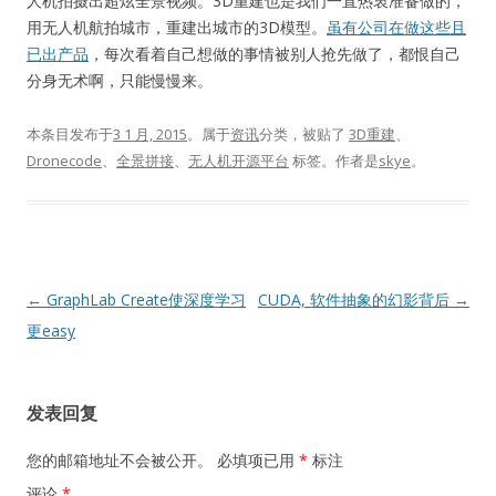
人机拍摄出超炫全景视频。3D重建也是我们一直热衷准备做的，
用无人机航拍城市，重建出城市的3D模型。
虽有公司在做这些且
已出产品
，每次看着自己想做的事情被别人抢先做了，都恨自己
分身无术啊，只能慢慢来。
本条目发布于
3 1 月, 2015
。属于
资讯
分类，被贴了
3D重建
、
Dronecode
、
全景拼接
、
无人机开源平台
标签。
作者是
skye
。
文
←
GraphLab Create使深度学习
CUDA, 软件抽象的幻影背后
→
章
更easy
导
航
发表回复
您的邮箱地址不会被公开。
必填项已用
*
标注
评论
*