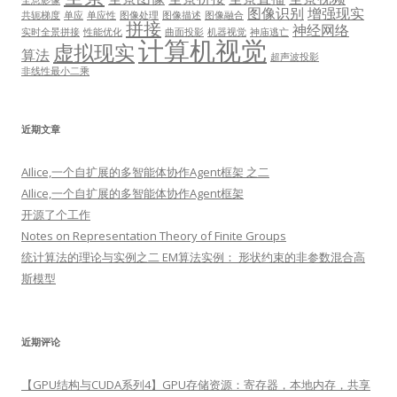
图像识别
增强现实
共轭梯度
单应
单应性
图像处理
图像描述
图像融合
拼接
神经网络
实时全景拼接
性能优化
曲面投影
机器视觉
神庙逃亡
计算机视觉
虚拟现实
算法
超声波投影
非线性最小二乘
近期文章
AIlice,一个自扩展的多智能体协作Agent框架 之二
AIlice,一个自扩展的多智能体协作Agent框架
开源了个工作
Notes on Representation Theory of Finite Groups
统计算法的理论与实例之二 EM算法实例： 形状约束的非参数混合高
斯模型
近期评论
【GPU结构与CUDA系列4】GPU存储资源：寄存器，本地内存，共享