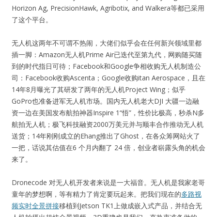
Horizon Ag, PrecisionHawk, Agribotix, and Walkera等都已采用
了这个平台。
无人机这两年不可谓不热闹，大佬们似乎会在任何新兴领域里都
插一脚：Amazon无人机Prime Air已迭代至第九代，网购随买随
到的时代指日可待；Facebook和Google争相收购无人机制造公
司：Facebook收购Ascenta；Google收购itan Aerospace，且在
14年8月曝光了其研发了两年的无人机Project Wing；似乎
GoPro也准备进军无人机市场。国内无人机老大DJI 大疆一边融
资一边在美国发布航拍神器Inspire 1“悟”，性价比极高，秒杀N多
航拍无人机；极飞科技融资2000万美元并与顺丰合作推动无人机
送货；14年刚刚成立的Ehang推出了Ghost，在各众筹网站火了
一把，话说其估值在6 个月内翻了 24 倍，创业者崭露头角的机会
来了。
Dronecode 对无人机开发者来说是一大福音。无人机是我家老哥
童年的梦想啊，等有精力了肯定要玩起来。把我们现在的
多路视
频实时全景拼接
移植到Jetson TK1上做成嵌入式产品，并结合无