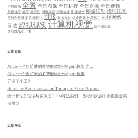
全景
全景图像
全景拼接
全景直播
全景视频
全息影像
图像识别
增强现实
共轭梯度
单应
单应性
图像处理
图像描述
图像融合
拼接
神经网络
实时全景拼接
性能优化
曲面投影
机器视觉
神庙逃亡
计算机视觉
虚拟现实
算法
超声波投影
非线性最小二乘
近期文章
AIlice,一个自扩展的多智能体协作Agent框架 之二
AIlice,一个自扩展的多智能体协作Agent框架
开源了个工作
Notes on Representation Theory of Finite Groups
统计算法的理论与实例之二 EM算法实例： 形状约束的非参数混合高
斯模型
近期评论