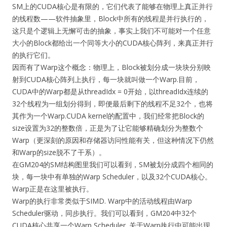
SM上的CUDA核心是有限的，它们代表了能够在物理上真正并行
的线程数——软件抽象里，Block中所有的线程是并行执行的，
这只是个逻辑上无懈可击的抽象，事实上我们不可能对一个任意
大小的Block都给出一个同等大小的CUDA核心阵列，来真正并行
的执行它们。
因而有了Warp这个概念：物理上，Block被划分成一块块分别映
射到CUDA核心阵列上执行，每一块就叫做一个Warp.目前，
CUDA中的Warp都是从threadIdx = 0开始，以threadIdx连续的
32个线程为一组划分得到，即便最后剩下的线程不足32个，也将
其作为一个Warp.CUDA kernel的配置中，我们经常把Block的
size设置为32的整数倍，正是为了让它能够精确划分为整数个
Warp（更深刻的原因和存储器访问性能有关，但这种情况下仍然
和Warp的size脱不了干系）。
在GM204的SM结构图里我们可以看到，SM被划分成四个相同的
块，每一块中有单独的Warp Scheduler，以及32个CUDA核心。
Warp正是在这里被执行。
Warp的执行非常类似于SIMD. Warp中的活动线程由Warp
Scheduler驱动，同步执行。我们可以看到，GM204中32个
CUDA核心共享一个Warp Scheduler. 关于Warp执行中可能出现