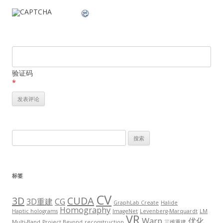
验证码
*
搜
索：
标签
CV
3D
CUDA
3D重建
CG
GraphLab Create
Halide
Homography
Haptic holograms
ImageNet
Levenberg-Marquardt
LM
VR
Warp
优化
Multi-Band
Project Beyond
reconstruction
三维重建