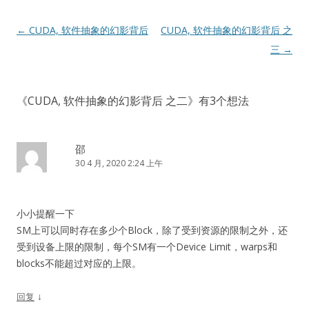
文
←
CUDA, 软件抽象的幻影背后
CUDA, 软件抽象的幻影背后 之
章
三
→
导
航
《
CUDA, 软件抽象的幻影背后 之二
》有3个想法
邵
30 4 月, 2020 2:24 上午
小小提醒一下
SM上可以同时存在多少个Block，除了受到资源的限制之外，还
受到设备上限的限制，每个SM有一个Device Limit，warps和
blocks不能超过对应的上限。
↓
回复