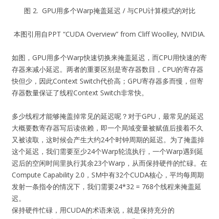
图 2. GPU用多个Warp掩盖延迟 / 与CPU计算模式的对比
本图引用自PPT “CUDA Overview” from Cliff Woolley, NVIDIA.
如图，GPU用多个Warp快速切换来掩盖延迟，而CPU用快速的寄
存器来减小延迟。两者的重要区别是寄存器数目，CPU的寄存器
快但少，因此Context Switch代价高；GPU寄存器多而慢，但寄
存器数量保证了线程Context Switch非常快。
多少线程才能够掩盖掉常见的延迟呢？对于GPU，最常见的延迟
大概要数寄存器写后读依赖，即一个局域变量被赋值后接着不久
又被读取，这时候会产生大约24个时钟周期的延迟。为了掩盖掉
这个延迟，我们需要至少24个Warp轮流执行，一个Warp遇到延
迟后的空闲时间里执行其余23个Warp，从而保持硬件的忙碌。在
Compute Capability 2.0，SM中有32个CUDA核心，平均每周期
发射一条指令的情况下，我们需要24*32 = 768个线程来掩盖延
迟。
保持硬件忙碌，用CUDA的术语来说，就是保持充分的