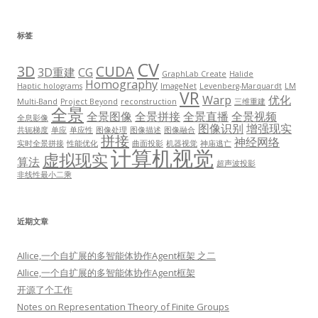
标签
CV
3D
CUDA
3D重建
CG
GraphLab Create
Halide
Homography
Haptic holograms
ImageNet
Levenberg-Marquardt
LM
VR
Warp
优化
Multi-Band
Project Beyond
reconstruction
三维重建
全景
全景图像
全景拼接
全景直播
全景视频
全息影像
图像识别
增强现实
共轭梯度
单应
单应性
图像处理
图像描述
图像融合
拼接
神经网络
实时全景拼接
性能优化
曲面投影
机器视觉
神庙逃亡
计算机视觉
虚拟现实
算法
超声波投影
非线性最小二乘
近期文章
AIlice,一个自扩展的多智能体协作Agent框架 之二
AIlice,一个自扩展的多智能体协作Agent框架
开源了个工作
Notes on Representation Theory of Finite Groups