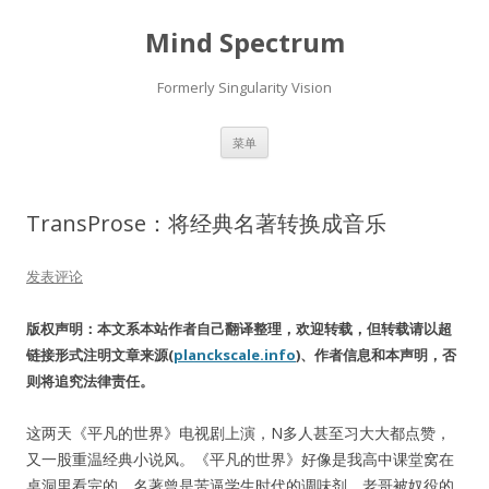
Mind Spectrum
Formerly Singularity Vision
跳
菜单
至
正
文
TransProse：将经典名著转换成音乐
发表评论
版权声明：本文系本站作者自己翻译整理，欢迎转载，但转载请以超
链接形式注明文章来源(
planckscale.info
)、作者信息和本声明，否
则将追究法律责任。
这两天《平凡的世界》电视剧上演，N多人甚至习大大都点赞，
又一股重温经典小说风。《平凡的世界》好像是我高中课堂窝在
桌洞里看完的。名著曾是苦逼学生时代的调味剂。老哥被奴役的