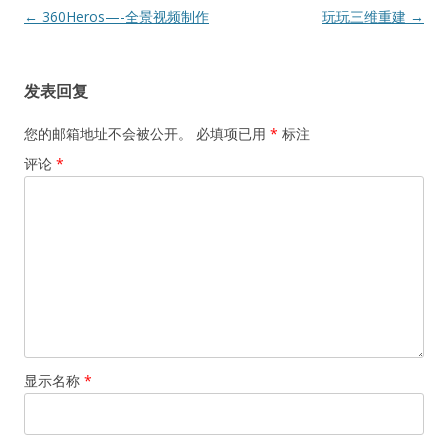
文
←
360Heros—-全景视频制作
玩玩三维重建
→
章
导
发表回复
航
您的邮箱地址不会被公开。
必填项已用
*
标注
评论
*
显示名称
*