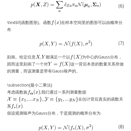
(6)
\textbf{函数图形}。函数
在样本空间里的图形可以由概率分
布
(7)
刻画。给定任意
,
都满足一个以
为中心的Gauss分布，
因而这里刻画了一个对
这一背后本质的数量关系所做
的测量，而该测量是带有Gauss噪声的。
\subsection{最小二乘法}
考虑函数族
,我们通过一系列测量数据
去估计背后真实的函数关
系
.
假设观测噪声为Gauss分布，于是观测的概率分布为
(8)