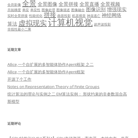
全景
全景图像
全景拼接
全景直播
全景视频
全息影像
图像识别
增强现实
共轭梯度
单应
单应性
图像处理
图像描述
图像融合
拼接
神经网络
实时全景拼接
性能优化
曲面投影
机器视觉
神庙逃亡
计算机视觉
虚拟现实
算法
超声波投影
非线性最小二乘
近期文章
AIlice,一个自扩展的多智能体协作Agent框架 之二
AIlice,一个自扩展的多智能体协作Agent框架
开源了个工作
Notes on Representation Theory of Finite Groups
统计算法的理论与实例之二 EM算法实例： 形状约束的非参数混合高
斯模型
近期评论