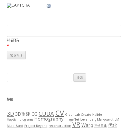
验证码
*
搜
索：
标签
CV
3D
CUDA
3D重建
CG
GraphLab Create
Halide
Homography
Haptic holograms
ImageNet
Levenberg-Marquardt
LM
VR
Warp
优化
Multi-Band
Project Beyond
reconstruction
三维重建