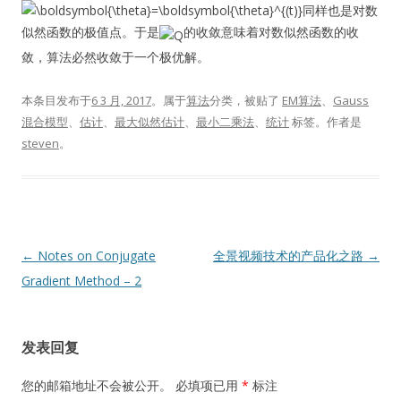
同样也是对数
似然函数的极值点。于是
的收敛意味着对数似然函数的收
敛，算法必然收敛于一个极优解。
本条目发布于
6 3 月, 2017
。属于
算法
分类，被贴了
EM算法
、
Gauss
混合模型
、
估计
、
最大似然估计
、
最小二乘法
、
统计
标签。
作者是
steven
。
文
←
Notes on Conjugate
全景视频技术的产品化之路
→
章
Gradient Method – 2
导
航
发表回复
您的邮箱地址不会被公开。
必填项已用
*
标注